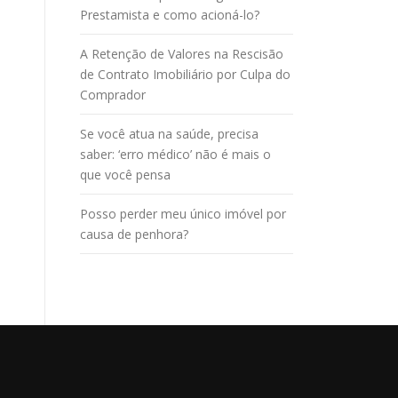
Prestamista e como acioná-lo?
A Retenção de Valores na Rescisão
de Contrato Imobiliário por Culpa do
Comprador
Se você atua na saúde, precisa
saber: ‘erro médico’ não é mais o
que você pensa
Posso perder meu único imóvel por
causa de penhora?